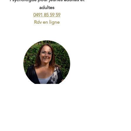
adultes
0491 85 59 59
Rdv en ligne
Nathalie Roosen
Psychothérapeute &
Kinésiologue
pour
enfants, adolescents, adultes, couples,
familles
0494 89 24 26