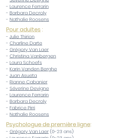
-
Laurence Ferrarin
-
Barbara Decroly
-
Nathalie Roosens​
Pour adultes
:
-
Julie Thirion
-
Charline Darte
-
Grégory Van Laer
-
Christina Vanbergen
-
Laura Schoefs
-
Karin Vanden Berghe
-
Juan Asueta
-
Rianne Cabanier
-
Séverine Devigne
-
Laurence Ferrarin
-
Barbara Decroly
-
Fabrice Pirri
-
Nathalie Roosens
Psychologue de première ligne
:
-
Grégory Van Laer
(0-23 ans)
-
Laurence Ferrarin
(0-23 ans)​