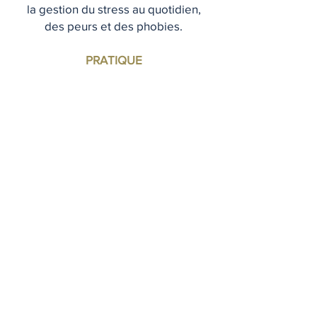
la gestion du stress au quotidien,
des peurs et des phobies.
PRATIQUE
Le 1er rendez-vous est une prise de
contact où l'on aborde la question
d'un travail thérapeutique : pourquoi
consulter, créer le 1er lien, cerner la
demande, envisager le travail
thérapeutique, décider d'une prise
en charge individuelle, de couple ou
de famille.
Horaire