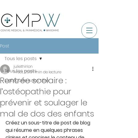
Post
Tous les posts
juliethirion
Tous les posts
14 oct. 2019
1 min de lecture
Rentrée scolaire :
Catégorie sans titre
l’ostéopathie pour
prévenir et soulager le
mal de dos des enfants
Créez un sous-titre de post de blog 
qui résume en quelques phrases 
claires et concises le contenu de 