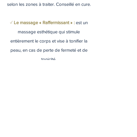
selon les zones à traiter. Conseillé en cure.
✓
Le massage « Raffermissant » :
est un
massage esthétique qui stimule
entièrement le corps et vise à tonifier la
peau, en cas de perte de fermeté et de
tonicité.
La séance dure entre 30 et 45 minutes.
Conseillé en cure.
Horaire
Variables, du lundi au vendredi